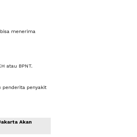
 bisa menerima
KH atau BPNT.
u penderita penyakit
 Jakarta Akan