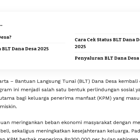
.
Desa?
Cara Cek Status BLT Dana 
2025
 BLT Dana Desa 2025
Penyaluran BLT Dana Desa
arta – Bantuan Langsung Tunai (BLT) Dana Desa kembali 
ram ini menjadi salah satu bentuk perlindungan sosial y
rutama bagi keluarga penerima manfaat (KPM) yang masuk
miskin.
ujuan meringankan beban ekonomi masyarakat dengan 
beli, sekaligus meningkatkan kesejahteraan keluarga. Pad
iap KPM berhak menerima Rp300.000 per bulan sehingga 