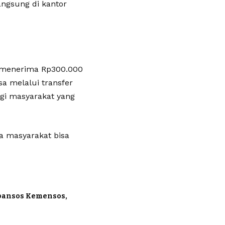
angsung di kantor
M menerima Rp300.000
a melalui transfer
agi masyarakat yang
a masyarakat bisa
bansos Kemensos