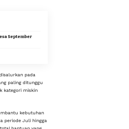
Desa September
disalurkan pada
ang paling ditunggu
 kategori miskin
membantu kebutuhan
a periode Juli hingga
total bantuan yang