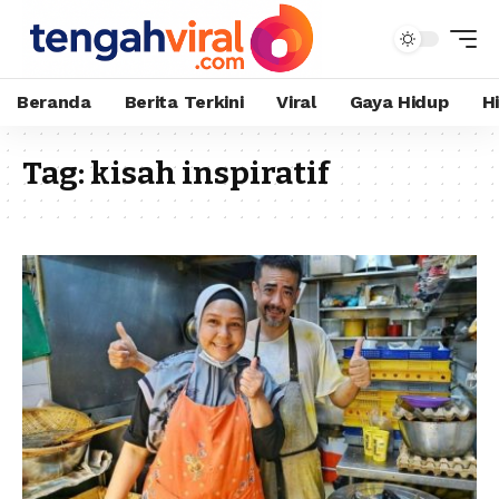
Beranda
Berita Terkini
Viral
Gaya Hidup
H
Tag:
kisah inspiratif