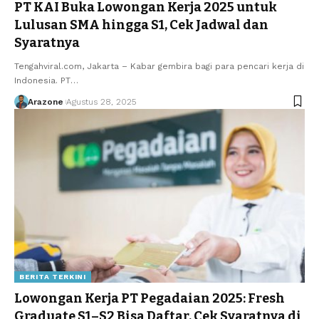
PT KAI Buka Lowongan Kerja 2025 untuk
Lulusan SMA hingga S1, Cek Jadwal dan
Syaratnya
Tengahviral.com, Jakarta – Kabar gembira bagi para pencari kerja di
Indonesia. PT
…
Arazone
Agustus 28, 2025
BERITA TERKINI
Lowongan Kerja PT Pegadaian 2025: Fresh
Graduate S1–S2 Bisa Daftar, Cek Syaratnya di