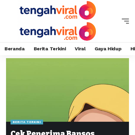
Beranda
Berita Terkini
Viral
Gaya Hidup
H
BERITA TERKINI
Cek Penerima Bansos