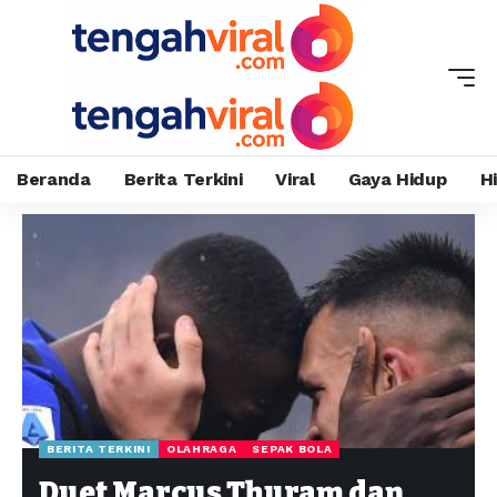
Beranda
Berita Terkini
Viral
Gaya Hidup
H
BERITA TERKINI
OLAHRAGA
SEPAK BOLA
Duet Marcus Thuram dan