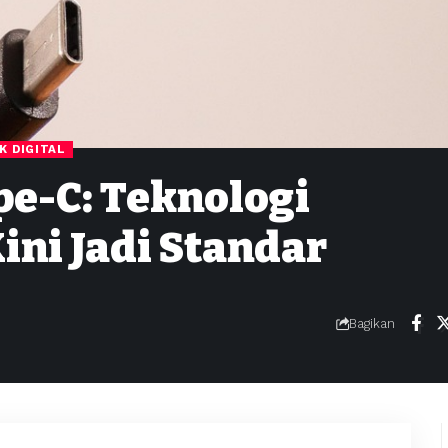
IK DIGITAL
e-C: Teknologi
ini Jadi Standar
Bagikan
m