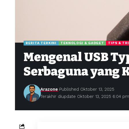
BERITA TERKINI
TEKNOLOGI & GADGET
TIPS & TR
Mengenal USB Typ
Serbaguna yang K
Arazone
Published Oktober 13, 2025
Terakhir diupdate Oktober 13, 2025 6:04 p