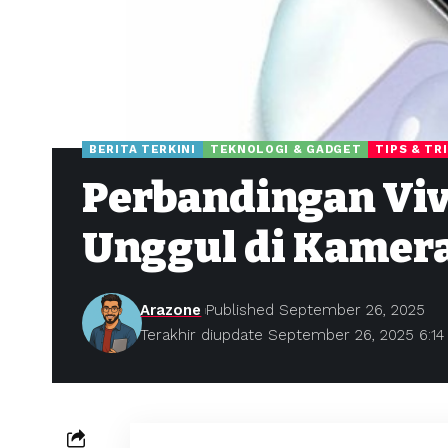
BERITA TERKINI
TEKNOLOGI & GADGET
TIPS & TR
Perbandingan Viv
Unggul di Kamera
Arazone
Published September 26, 2025
Terakhir diupdate September 26, 2025 6:1