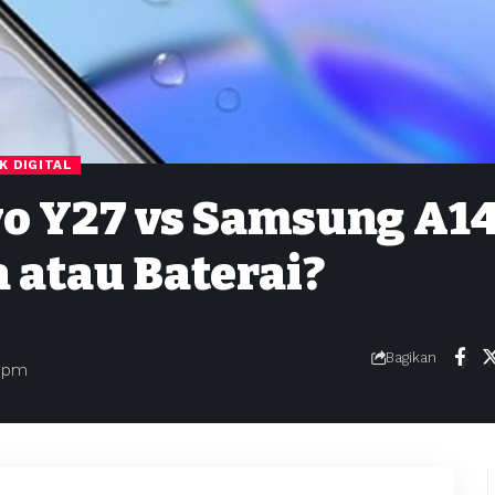
IK DIGITAL
o Y27 vs Samsung A14
 atau Baterai?
Bagikan
4 pm