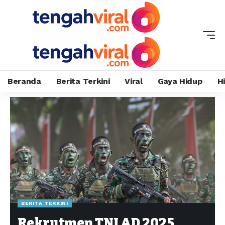
Beranda
Berita Terkini
Viral
Gaya Hidup
H
BERITA TERKINI
Rekrutmen TNI AD 2025