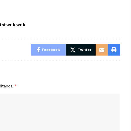
t tot wuk wuk
Facebook
Twitter
ditandai
*