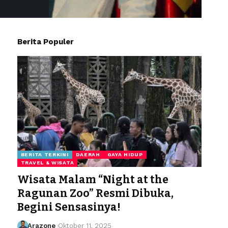
Berita Populer
BERITA TERKINI
DAERAH
GAYA HIDUP
TRAVEL & WISATA
Wisata Malam “Night at the
Ragunan Zoo” Resmi Dibuka,
Begini Sensasinya!
Arazone
Oktober 11, 2025