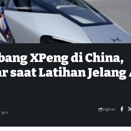
bang XPeng di China,
r saat Latihan Jelang 
Bagikan
7 am